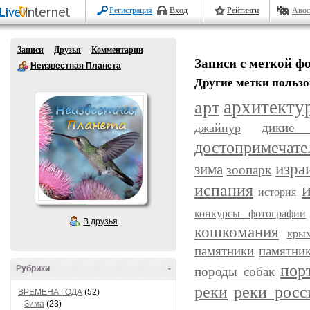
Регистрация
Вход
Рейтинги
Авос
Записи
Друзья
Комментарии
Записи с меткой фо
Неизвестная Планета
Другие метки пользо
арт
архитекту
дикие 
джайпур
достопримечате
изра
зима
зоопарк
испания
история
конкурсы фотографии
В друзья
кошкомания
кры
памятники
памятни
пор
Рубрики
-
породы собак
реки
реки росс
ВРЕМЕНА ГОДА
(52)
Зима
(23)