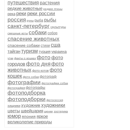
путешествия
растения
редкие животные
редкие птицы
реки
реки россии
река
россия
рыбы
рыба
руны
санкт-петербург
скульптуры
собаки
собор
смешные коты
спасение животных
сша
спасение собаки
стихи
туризм
тайган
украина
турция
фото
фото
утки
факты о кошках
фото дня
фото
городов
животных
фото
фото котов
кошек
фотограф
фото собак
фотографии
фотографии собак
фотографы
фотография
фотоподборка
фотоподборки
фотосессия
художники
художник
хищники
цветы
швейцария
щенки
эзотерика
юмор
яркое
япония
великолепие природы