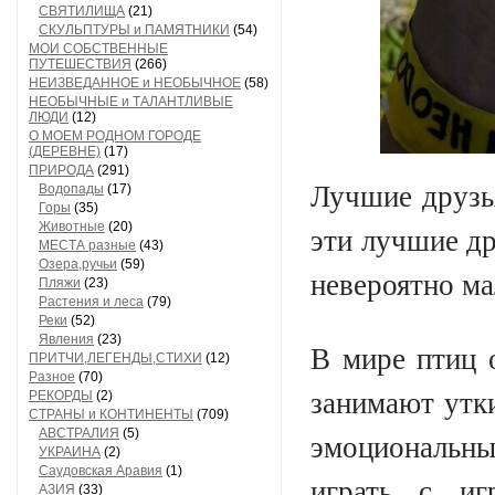
СВЯТИЛИЩА
(21)
СКУЛЬПТУРЫ и ПАМЯТНИКИ
(54)
МОИ СОБСТВЕННЫЕ
ПУТЕШЕСТВИЯ
(266)
НЕИЗВЕДАННОЕ и НЕОБЫЧНОЕ
(58)
НЕОБЫЧНЫЕ и ТАЛАНТЛИВЫЕ
ЛЮДИ
(12)
О МОЕМ РОДНОМ ГОРОДЕ
(ДЕРЕВНЕ)
(17)
ПРИРОДА
(291)
Лучшие друзь
Водопады
(17)
Горы
(35)
Животные
(20)
эти лучшие д
МЕСТА разные
(43)
Озера,ручьи
(59)
невероятно ма
Пляжи
(23)
Растения и леса
(79)
Реки
(52)
Явления
(23)
В мире птиц 
ПРИТЧИ,ЛЕГЕНДЫ,СТИХИ
(12)
Разное
(70)
занимают утки
РЕКОРДЫ
(2)
СТРАНЫ и КОНТИНЕНТЫ
(709)
АВСТРАЛИЯ
(5)
эмоциональн
УКРАИНА
(2)
Саудовская Аравия
(1)
играть с иг
АЗИЯ
(33)