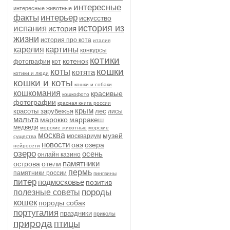
интересные
интересные животные
факты
интерьер
искусство
история из
испания
история
жизни
история про кота
италия
картины
карелия
конкурсы
котики
котенок
фотографии
кот
кошки
коты
котята
котики и люди
кошки и коты
кошки и собаки
кошкомания
красивые
кошкофото
фотографии
красная книга россии
крым
красоты зарубежья
лес
лисы
мальта
марокко
марракеш
медведи
морские животные
морские
москва
музей
москвариум
существа
новости
оаэ
озера
нейросети
озеро
осень
онлайн казино
памятники
острова
отели
пермь
памятники россии
пингвины
питер
подмосковье
позитив
породы
полезные советы
кошек
породы собак
португалия
праздники
приколы
природа
птицы