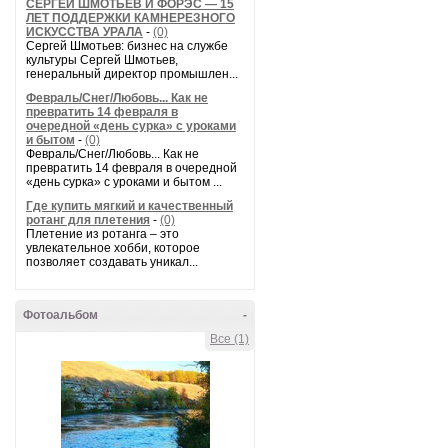
СЕРГЕЙ ШМОТЬЕВ И ФОРЭС — 15
ЛЕТ ПОДДЕРЖКИ КАМНЕРЕЗНОГО
ИСКУССТВА УРАЛА
-
(0)
Сергей Шмотьев: бизнес на службе
культуры Сергей Шмотьев,
генеральный директор промышлен...
Февраль/Снег/Любовь... Как не
превратить 14 февраля в
очередной «день сурка» с уроками
и бытом
-
(0)
Февраль/Снег/Любовь... Как не
превратить 14 февраля в очередной
«день сурка» с уроками и бытом ...
Где купить мягкий и качественный
ротанг для плетения
-
(0)
Плетение из ротанга – это
увлекательное хобби, которое
позволяет создавать уникал...
Фотоальбом
-
Все (1)