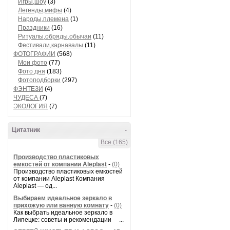
Игры,шоу
(3)
Легенды,мифы
(4)
Народы,племена
(1)
Праздники
(16)
Ритуалы,обряды,обычаи
(11)
Фестивали,карнавалы
(11)
ФОТОГРАФИИ
(568)
Мои фото
(77)
Фото дня
(183)
Фотоподборки
(297)
ФЭНТЕЗИ
(4)
ЧУДЕСА
(7)
ЭКОЛОГИЯ
(7)
Цитатник
-
Все (165)
Производство пластиковых
емкостей от компании Aleplast
-
(0)
Производство пластиковых емкостей
от компании Aleplast Компания
Aleplast — од...
Выбираем идеальное зеркало в
прихожую или ванную комнату
-
(0)
Как выбрать идеальное зеркало в
Липецке: советы и рекомендации ...