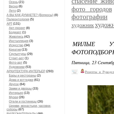
спасение жив
Осень
(21)
Весна
(6)
фото городов
Лето
(2)
фотографии
А ВЫ КАК ДУМАЕТЕ? (Вопросы)
(8)
Палеонтология
(5)
худож
АРТ
(131)
художник
Арт-проект
(8)
Бодиарт
(1)
Живопись
(42)
Инсталляция
(3)
МИЛЫЕ УТ
Искусство
(34)
ФОТОПОДБОРК
Креатив
(13)
Скульптуры
(29)
Стрит-арт
(1)
Пятница, 23 Сентябр
Фото-арт
(5)
Художники
(53)
АРХИТЕКТУРА,ИНТЕРЬЕР
(293)
Рецепты_и_Рукодел
Бары и рестораны
(2)
Дома и коттеджи
(61)
Другое
(64)
Замки и дворцы
(33)
Интерьер
(13)
Музеи
(26)
Отели и гостиницы
(26)
Церкви, монастыри, часовни,
соборы
(67)
ВИДЕОМАТЕРИАЛЫ
(88)