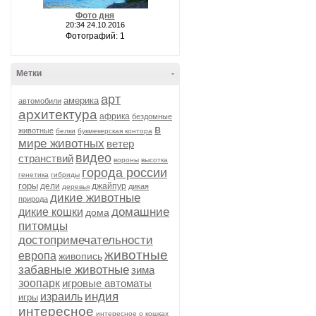
Фото дня
20:34 24.10.2016
Фотографий: 1
Метки
-
арт
америка
автомобили
архитектура
африка
бездомные
в
животные
белки
букмекерская контора
мире животных
ветер
видео
странствий
вороны
высотка
города россии
генетика
гибриды
горы
дели
джайпур
дикая
деревья
дикие животные
природа
домашние
дикие кошки
дома
питомцы
достопримечательности
животные
европа
живопись
забавные животные
зима
зоопарк
игровые автоматы
индия
израиль
игры
интересное
интересное о кошках