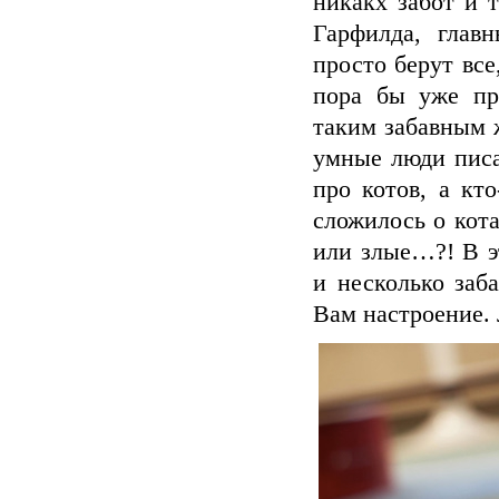
никакх забот и 
Гарфилда, глав
просто берут все
пора бы уже пр
таким забавным 
умные люди писа
про котов, а кт
сложилось о кот
или злые…?! В э
и несколько заб
Вам настроение.