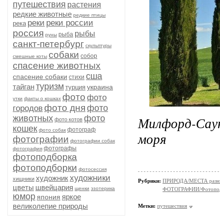
путешествия
растения
редкие животные
редкие птицы
реки
реки россии
река
россия
рыбы
рыба
руны
санкт-петербург
скульптуры
собаки
собор
смешные коты
спасение животных
сша
спасение собаки
стихи
туризм
тайган
украина
турция
фото
фото
утки
факты о кошках
фото дня
фото
городов
животных
фото
Милфорд-Сау
фото котов
кошек
фотограф
фото собак
моря
фотографии
фотографии собак
фотографы
фотография
фотоподборка
фотоподборки
фотосессия
художники
художник
хищники
Рубрики:
ПРИРОДА/МЕСТА разн
цветы
швейцария
щенки
эзотерика
ФОТОГРАФИИ/Фотопо
юмор
яркое
япония
великолепие природы
Метки:
путешествия