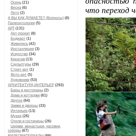
опасностью 
Осень
(21)
что переход ч
Весна
(6)
Лето
(2)
А ВЫ КАК ДУМАЕТЕ? (Вопросы)
(8)
Палеонтология
(5)
АРТ
(131)
Арт-проект
(8)
Бодиарт
(1)
Живопись
(42)
Инсталляция
(3)
Искусство
(34)
Креатив
(13)
Скульптуры
(29)
Стрит-арт
(1)
Фото-арт
(5)
Художники
(53)
АРХИТЕКТУРА,ИНТЕРЬЕР
(293)
Бары и рестораны
(2)
Дома и коттеджи
(61)
Другое
(64)
Замки и дворцы
(33)
Интерьер
(13)
Музеи
(26)
Отели и гостиницы
(26)
Церкви, монастыри, часовни,
соборы
(67)
ВИДЕОМАТЕРИАЛЫ
(88)