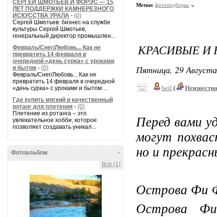
СЕРГЕЙ ШМОТЬЕВ И ФОРЭС — 15
Метки:
фотоподборка
ЛЕТ ПОДДЕРЖКИ КАМНЕРЕЗНОГО
ИСКУССТВА УРАЛА
-
(0)
Сергей Шмотьев: бизнес на службе
культуры Сергей Шмотьев,
генеральный директор промышлен...
КРАСИВЫЕ И
Февраль/Снег/Любовь... Как не
превратить 14 февраля в
очередной «день сурка» с уроками
Пятница, 29 Августа
и бытом
-
(0)
Февраль/Снег/Любовь... Как не
превратить 14 февраля в очередной
beil
(
Неизвестн
«день сурка» с уроками и бытом ...
Где купить мягкий и качественный
ротанг для плетения
-
(0)
Плетение из ротанга – это
Перед вами у
увлекательное хобби, которое
позволяет создавать уникал...
могут похвас
но и прекрасн
Фотоальбом
-
Все (1)
Острова Фи Ф
Острова Фи