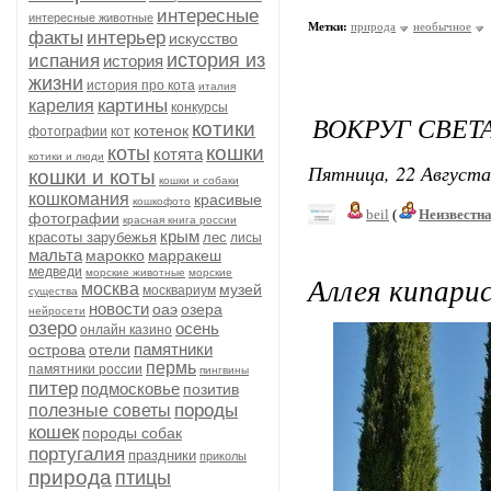
интересные
интересные животные
Метки:
природа
необычное
факты
интерьер
искусство
история из
испания
история
жизни
история про кота
италия
картины
карелия
конкурсы
ВОКРУГ СВЕТА
котики
котенок
фотографии
кот
кошки
коты
котята
котики и люди
Пятница, 22 Августа
кошки и коты
кошки и собаки
кошкомания
красивые
кошкофото
beil
(
Неизвестн
фотографии
красная книга россии
крым
красоты зарубежья
лес
лисы
мальта
марокко
марракеш
медведи
морские животные
морские
Аллея кипарис
москва
музей
москвариум
существа
новости
оаэ
озера
нейросети
озеро
осень
онлайн казино
памятники
острова
отели
пермь
памятники россии
пингвины
питер
подмосковье
позитив
породы
полезные советы
кошек
породы собак
португалия
праздники
приколы
природа
птицы