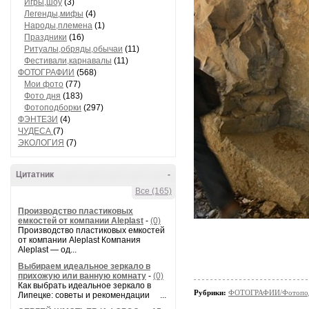
Игры,шоу
(3)
Легенды,мифы
(4)
Народы,племена
(1)
Праздники
(16)
Ритуалы,обряды,обычаи
(11)
Фестивали,карнавалы
(11)
ФОТОГРАФИИ
(568)
Мои фото
(77)
Фото дня
(183)
Фотоподборки
(297)
ФЭНТЕЗИ
(4)
ЧУДЕСА
(7)
ЭКОЛОГИЯ
(7)
Цитатник
-
Все (165)
Производство пластиковых
емкостей от компании Aleplast
-
(0)
Производство пластиковых емкостей
от компании Aleplast Компания
Aleplast — од...
Выбираем идеальное зеркало в
прихожую или ванную комнату
-
(0)
Как выбрать идеальное зеркало в
Рубрики:
ФОТОГРАФИИ/Фотопо
Липецке: советы и рекомендации ...