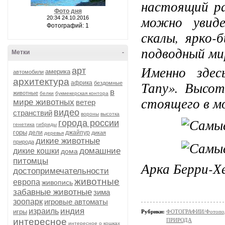
настоящий ра
Фото дня
можно увиде
20:34 24.10.2016
Фотографий: 1
скалы, ярко-
подводный ми
Метки
-
Именно здес
арт
америка
автомобили
архитектура
Тапу». Высот
африка
бездомные
в
животные
белки
букмекерская контора
стоящего в м
мире животных
ветер
видео
странствий
вороны
высотка
города россии
генетика
гибриды
горы
дели
джайпур
дикая
деревья
дикие животные
природа
домашние
дикие кошки
дома
питомцы
Арка Берри-Х
достопримечательности
животные
европа
живопись
забавные животные
зима
зоопарк
игровые автоматы
индия
израиль
игры
Рубрики:
ФОТОГРАФИИ/Фотопо
интересное
ПРИРОДА
интересное о кошках