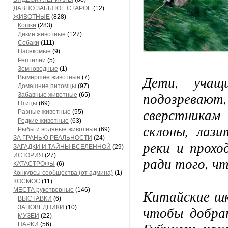
ДАВНО ЗАБЫТОЕ СТАРОЕ
(12)
ЖИВОТНЫЕ
(828)
Кошки
(283)
Дикие животные
(127)
Собаки
(111)
Насекомые
(9)
Рептилии
(5)
Земноводные
(1)
Дети, учащ
Вымершие животные
(7)
Домашние питомцы
(97)
подозревают,
Забавные животные
(65)
Птицы
(69)
сверстникам
Разные животные
(55)
Редкие животные
(63)
склоны, лази
Рыбы и водяные животные
(69)
ЗА ГРАНЬЮ РЕАЛЬНОСТИ
(24)
реки и прохо
ЗАГАДКИ И ТАЙНЫ ВСЕЛЕННОЙ
(29)
ИСТОРИЯ
(27)
ради того, ч
КАТАСТРОФЫ
(6)
Конкурсы сообщества (от админа)
(1)
КОСМОС
(11)
МЕСТА рукотворные
(146)
Китайские шк
ВЫСТАВКИ
(6)
чтобы добрат
ЗАПОВЕДНИКИ
(10)
МУЗЕИ
(22)
ПАРКИ
(56)