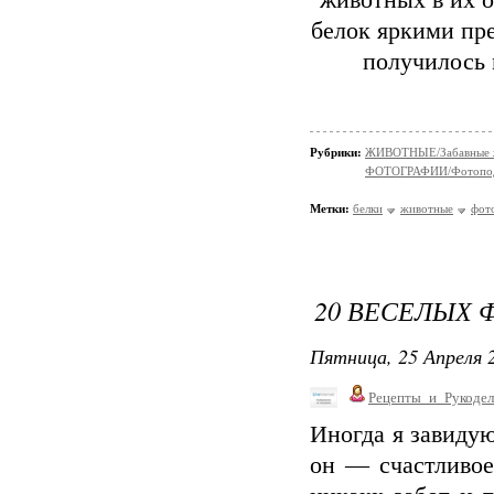
животных в их о
белок яркими пр
получилось 
Рубрики:
ЖИВОТНЫЕ/Забавные 
ФОТОГРАФИИ/Фотопо
Метки:
белки
животные
фот
20 ВЕСЕЛЫХ
Пятница, 25 Апреля 2
Рецепты_и_Рукодел
Иногда я завидую
он — счастливое