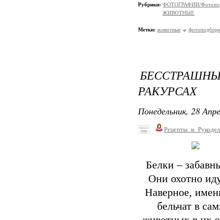
Рубрики:
ФОТОГРАФИИ/Фотопо
ЖИВОТНЫЕ
Метки:
животные
фотоподбор
БЕССТРАШ
РАКУРСАХ
Понедельник, 28 Апре
Рецепты_и_Рукодел
Белки – забавн
Они охотно иду
Наверное, имен
бельчат в са