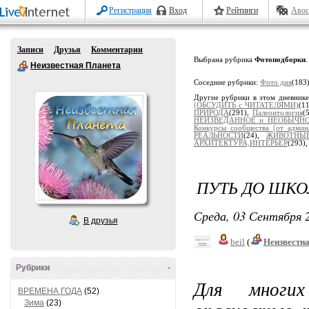
Регистрация
Вход
Рейтинги
Авос
Записи
Друзья
Комментарии
Выбрана рубрика
Фотоподборки
.
Неизвестная Планета
Соседние рубрики:
Фото дня
(183
Другие рубрики в этом дневник
(ОБСУДИТЬ с ЧИТАТЕЛЯМИ)
(1
ПРИРОДА
(291),
Палеонтология
(
НЕИЗВЕДАННОЕ и НЕОБЫЧН
Конкурсы сообщества (от админ
РЕАЛЬНОСТИ
(24),
ЖИВОТНЫ
АРХИТЕКТУРА,ИНТЕРЬЕР
(293)
ПУТЬ ДО ШКО
Среда, 03 Сентября 2
В друзья
beil
(
Неизвестн
Рубрики
-
Для многих
ВРЕМЕНА ГОДА
(52)
Зима
(23)