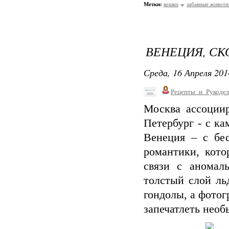
Метки:
кошки
забавные животн
ВЕНЕЦИЯ, СК
Среда, 16 Апреля 201
Рецепты_и_Рукодел
Москва ассоции
Петербург - с к
Венеция – с бе
романтики, кото
связи с аномал
толстый слой ль
гондолы, а фотог
запечатлеть необ