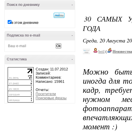
Поиск по дневнику
-
30 САМЫХ У
в этом дневнике
ГОДА
Подписка по e-mail
-
Среда, 20 Августа 20
beil
(
Неизвестн
Статистика
-
Можно быть
Создан: 11.07.2012
Записей:
иногда для т
Комментариев:
Написано: 15961
кадр, требуе
Отчеты:
Посетители
нужном ме
Поисковые фразы
фотоаппарат
впечатляющи
момент :)