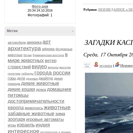
Фото дня
Рубрики:
НЕИЗВЕДАННОЕ и Н
20:34 24.10.2016
Фотографий: 1
Метки
-
ЗАГАДКИ КА
арт
америка
автомобили
архитектура
африка
бездомные
Среда, 17 Октября 20
в
животные
белки
букмекерская контора
мире животных
ветер
лескира
(
Неизве
видео
странствий
вороны
высотка
города россии
генетика
гибриды
горы
дели
джайпур
дикая
деревья
дикие животные
природа
домашние
дикие кошки
дома
питомцы
достопримечательности
животные
европа
живопись
забавные животные
зима
зоопарк
игровые автоматы
индия
израиль
игры
интересное
интересное о кошках