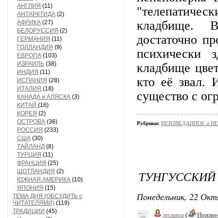
АНГЛИЯ
(11)
"телепатическ
АНТАРКТИДА
(2)
кладбище. Вп
АФРИКА
(27)
БЕЛОРУССИЯ
(2)
достаточно пр
ГЕРМАНИЯ
(11)
ГОЛЛАНДИЯ
(9)
психически 
ЕВРОПА
(103)
ИЗРАИЛЬ
(38)
кладбище цвет
ИНДИЯ
(11)
кто её звал. 
ИСПАНИЯ
(28)
ИТАЛИЯ
(18)
существо с огр
КАНАДА и АЛЯСКА
(3)
КИТАЙ
(16)
КОРЕЯ
(2)
ОСТРОВА
(36)
Рубрики:
НЕИЗВЕДАННОЕ и Н
РОССИЯ
(233)
США
(30)
ТАЙЛАНД
(8)
ТУРЦИЯ
(11)
ФРАНЦИЯ
(25)
ШОТЛАНДИЯ
(2)
ТУНГУССКИЙ
ЮЖНАЯ АМЕРИКА
(10)
ЯПОНИЯ
(15)
Понедельник, 22 Окт
ТЕМА ДНЯ (ОБСУДИТЬ с
ЧИТАТЕЛЯМИ)
(119)
ТРАДИЦИИ
(45)
лескира
(
Неизве