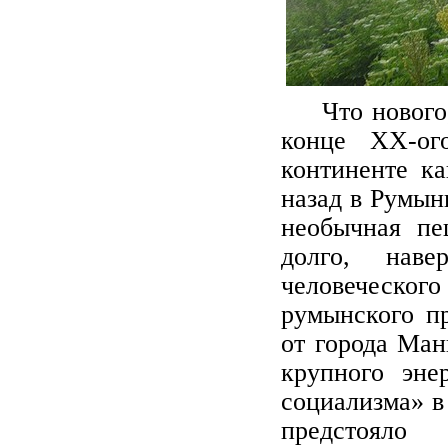
Что нового
конце XX-ог
континенте ка
назад в Румын
необычная пе
долго, нав
человеческог
румынского п
от города Ман
крупного эне
социализма» в
предстояло 