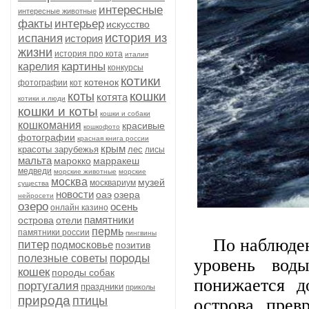
интересные
интересные животные
факты
интерьер
искусство
история из
испания
история
жизни
история про кота
италия
картины
карелия
конкурсы
котики
котенок
фотографии
кот
кошки
коты
котята
котики и люди
кошки и коты
кошки и собаки
кошкомания
красивые
кошкофото
фотографии
красная книга россии
крым
красоты зарубежья
лес
лисы
мальта
марокко
марракеш
медведи
морские животные
морские
москва
музей
москвариум
существа
новости
оаэ
озера
нейросети
озеро
осень
онлайн казино
памятники
острова
отели
пермь
памятники россии
пингвины
По наблюдения
питер
подмосковье
позитив
породы
полезные советы
уровень вод
кошек
породы собак
понижается д
португалия
праздники
приколы
природа
птицы
острова прев