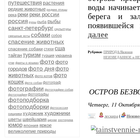
путешествия
растения
воды начинает
редкие животные
редкие птицы
реки
реки россии
берега и за
река
россия
рыбы
рыба
руны
появившейся
санкт-петербург
скульптуры
далее
собаки
собор
смешные коты
спасение животных
сша
спасение собаки
стихи
Рубрики:
ПРИРОДА/Явления
туризм
тайган
украина
турция
НЕИЗВЕДАННОЕ и Н
фото
фото
утки
факты о кошках
фото дня
фото
городов
животных
фото
фото котов
кошек
фотограф
фото собак
фотографии
ОСТРОВ БЕЗВ
фотографии собак
фотографы
фотография
фотоподборка
Четверг, 11 Октября
фотоподборки
фотосессия
художники
художник
хищники
лескира
(
Неизве
цветы
швейцария
щенки
эзотерика
юмор
яркое
япония
великолепие природы