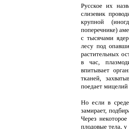
Русское их наз
слизевик провод
крупной (иног
поперечнике) ам
с тысячами ядер
лесу под опавши
растительных ос
в час, плазмо
впитывает орга
тканей, захваты
поедает мицелий 
Но если в среде
замирает, подбир
Через некоторое
плодовые тела, у