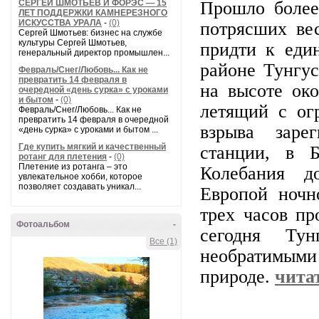
СЕРГЕЙ ШМОТЬЕВ И ФОРЭС — 15
Прошло более 
ЛЕТ ПОДДЕРЖКИ КАМНЕРЕЗНОГО
ИСКУССТВА УРАЛА
-
(0)
потрясших ве
Сергей Шмотьев: бизнес на службе
культуры Сергей Шмотьев,
придти к еди
генеральный директор промышлен...
районе Тунгу
Февраль/Снег/Любовь... Как не
превратить 14 февраля в
на высоте око
очередной «день сурка» с уроками
и бытом
-
(0)
летящий с ог
Февраль/Снег/Любовь... Как не
превратить 14 февраля в очередной
взрыва зарег
«день сурка» с уроками и бытом ...
Где купить мягкий и качественный
станции, в Б
ротанг для плетения
-
(0)
Плетение из ротанга – это
Колебания д
увлекательное хобби, которое
позволяет создавать уникал...
Европой ночн
трех часов пр
Фотоальбом
-
сегодня Ту
Все (1)
необратимы
природе.
чита