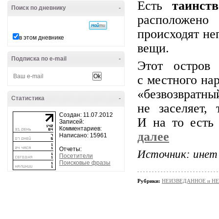
Есть
таинств
Поиск по дневнику
-
расположено
происходят не
в этом дневнике
вещи.
Подписка по e-mail
-
Этот остров 
с местного нар
«безвозвратн
Статистика
-
не заселяет,
Создан: 11.07.2012
И на то есть
Записей:
Комментариев:
далее
Написано: 15961
Отчеты:
Источник: инет
Посетители
Поисковые фразы
Рубрики:
НЕИЗВЕДАННОЕ и Н