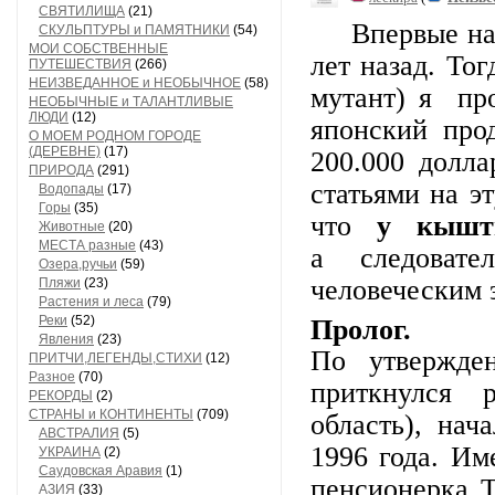
СВЯТИЛИЩА
(21)
Впервые на эт
СКУЛЬПТУРЫ и ПАМЯТНИКИ
(54)
МОИ СОБСТВЕННЫЕ
лет назад. То
ПУТЕШЕСТВИЯ
(266)
НЕИЗВЕДАННОЕ и НЕОБЫЧНОЕ
(58)
мутант) я пр
НЕОБЫЧНЫЕ и ТАЛАНТЛИВЫЕ
ЛЮДИ
(12)
японский про
О МОЕМ РОДНОМ ГОРОДЕ
(ДЕРЕВНЕ)
(17)
200.000 долл
ПРИРОДА
(291)
статьями на э
Водопады
(17)
Горы
(35)
что
у кыштым
Животные
(20)
МЕСТА разные
(43)
а следоват
Озера,ручьи
(59)
человеческим 
Пляжи
(23)
Растения и леса
(79)
Реки
(52)
Пролог.
Явления
(23)
По утвержде
ПРИТЧИ,ЛЕГЕНДЫ,СТИХИ
(12)
Разное
(70)
приткнулся 
РЕКОРДЫ
(2)
СТРАНЫ и КОНТИНЕНТЫ
(709)
область), нач
АВСТРАЛИЯ
(5)
1996 года. Им
УКРАИНА
(2)
Саудовская Аравия
(1)
пенсионерка 
АЗИЯ
(33)