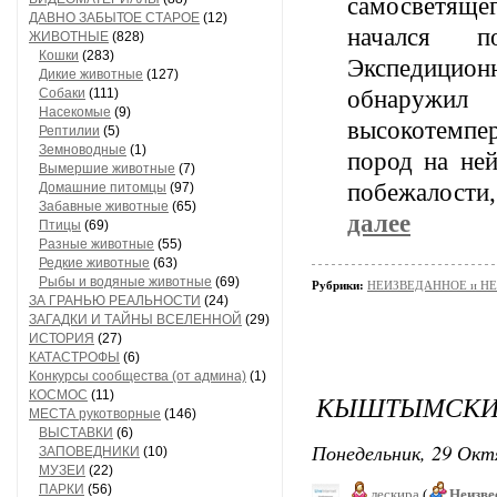
самосветяще
ДАВНО ЗАБЫТОЕ СТАРОЕ
(12)
начался п
ЖИВОТНЫЕ
(828)
Кошки
(283)
Экспедицио
Дикие животные
(127)
обнаружи
Собаки
(111)
Насекомые
(9)
высокотемпе
Рептилии
(5)
Земноводные
(1)
пород на не
Вымершие животные
(7)
побежалости
Домашние питомцы
(97)
Забавные животные
(65)
далее
Птицы
(69)
Разные животные
(55)
Редкие животные
(63)
Рыбы и водяные животные
(69)
Рубрики:
НЕИЗВЕДАННОЕ и Н
ЗА ГРАНЬЮ РЕАЛЬНОСТИ
(24)
ЗАГАДКИ И ТАЙНЫ ВСЕЛЕННОЙ
(29)
ИСТОРИЯ
(27)
КАТАСТРОФЫ
(6)
Конкурсы сообщества (от админа)
(1)
КОСМОС
(11)
КЫШТЫМСКИ
МЕСТА рукотворные
(146)
ВЫСТАВКИ
(6)
Понедельник, 29 Окт
ЗАПОВЕДНИКИ
(10)
МУЗЕИ
(22)
ПАРКИ
(56)
лескира
(
Неизве