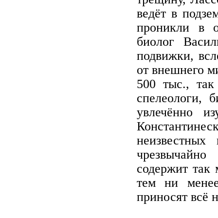
ведёт в подзе
проникли в о
биолог Васил
подвижки, всл
от внешнего м
500 тыс., та
спелеологи, 
увлечённо и
Константине
неизвестных 
чрезвычайно 
содержит так 
тем ни менее
приносят всё 