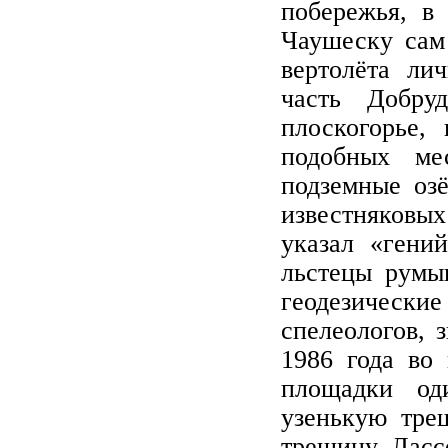
побережья, в
Чаушеску сам
вертолёта ли
часть Добруд
плоскогорье,
подобных ме
подземные озё
известняковых 
указал «гени
льстецы румын
геодезически
спелеологов, 
1986 года во 
площадки од
узенькую тре
трещину, Ласс