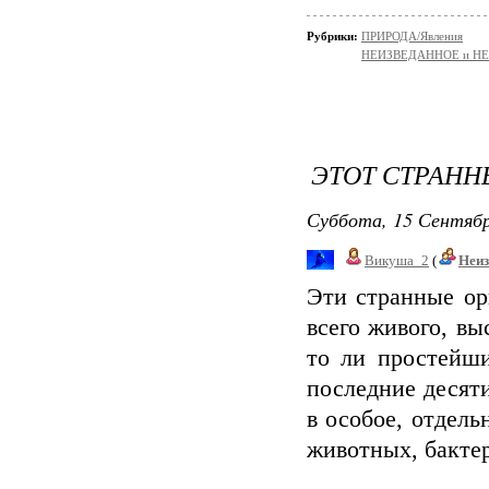
Рубрики:
ПРИРОДА/Явления
НЕИЗВЕДАННОЕ и Н
ЭТОТ СТРАНН
Суббота, 15 Сентябр
Викуша_2
(
Неиз
Эти странные ор
всего живого, вы
то ли простейши
последние десят
в особое, отдель
животных, бактер