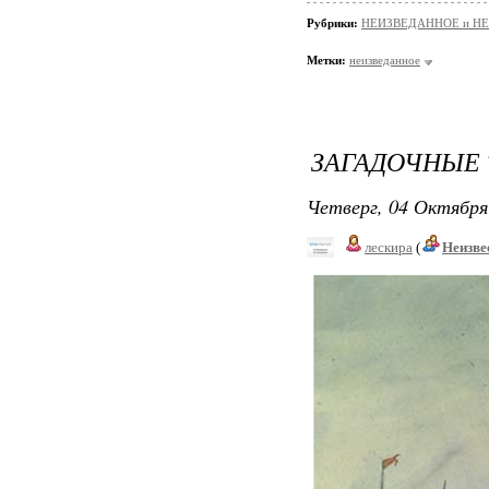
Рубрики:
НЕИЗВЕДАННОЕ и Н
Метки:
неизведанное
ЗАГАДОЧНЫЕ
Четверг, 04 Октября
лескира
(
Неизве