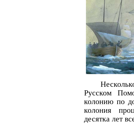
Несколько ст
Русском Помо
колонию по д
колония про
десятка лет в