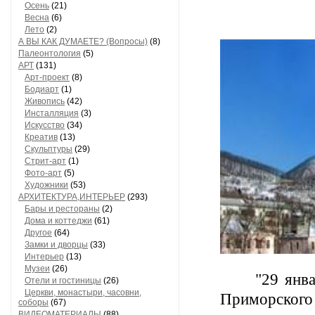
Осень
(21)
Весна
(6)
Лето
(2)
А ВЫ КАК ДУМАЕТЕ? (Вопросы)
(8)
Палеонтология
(5)
АРТ
(131)
Арт-проект
(8)
Бодиарт
(1)
Живопись
(42)
Инсталляция
(3)
Искусство
(34)
Креатив
(13)
Скульптуры
(29)
Стрит-арт
(1)
Фото-арт
(5)
Художники
(53)
АРХИТЕКТУРА,ИНТЕРЬЕР
(293)
Бары и рестораны
(2)
Дома и коттеджи
(61)
Другое
(64)
Замки и дворцы
(33)
Интерьер
(13)
Музеи
(26)
"29 января 
Отели и гостиницы
(26)
Церкви, монастыри, часовни,
Приморского 
соборы
(67)
ВИДЕОМАТЕРИАЛЫ
(88)