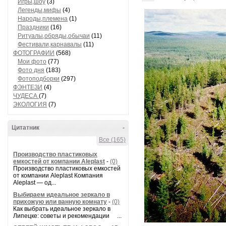
Игры,шоу
(3)
Легенды,мифы
(4)
Народы,племена
(1)
Праздники
(16)
Ритуалы,обряды,обычаи
(11)
Фестивали,карнавалы
(11)
ФОТОГРАФИИ
(568)
Мои фото
(77)
Фото дня
(183)
Фотоподборки
(297)
ФЭНТЕЗИ
(4)
ЧУДЕСА
(7)
ЭКОЛОГИЯ
(7)
Цитатник
-
Все (165)
Производство пластиковых
емкостей от компании Aleplast
-
(0)
Производство пластиковых емкостей
от компании Aleplast Компания
Aleplast — од...
Выбираем идеальное зеркало в
прихожую или ванную комнату
-
(0)
Как выбрать идеальное зеркало в
Липецке: советы и рекомендации ...