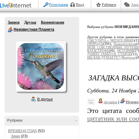
Регистрация
Вход
Рейтинги
Авос
Записи
Друзья
Комментарии
Выбрана рубрика
НЕИЗВЕДАНН
Неизвестная Планета
Другие рубрики в этом дневник
(ОБСУДИТЬ с ЧИТАТЕЛЯМИ)
(1
ПРИРОДА
(291),
Палеонтология
(
МОИ СОБСТВЕННЫЕ ПУТЕШЕ
КАТАСТРОФЫ
(6),
ИСТОРИЯ
(27
ДАВНО ЗАБЫТОЕ СТАРОЕ
(12)
ВЫ КАК ДУМАЕТЕ? (Вопросы)
(
ЗАГАДКА ВЫС
Суббота, 24 Ноября 
В друзья
лескира
(
Неизве
Это цитата со
цитатник или со
Рубрики
-
ВРЕМЕНА ГОДА
(52)
Зима
(23)