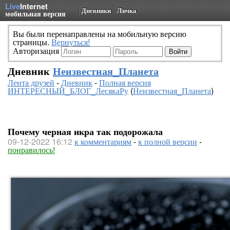
Live
Internet
Дневники
Личка
мобильная версия
Вы были перенаправлены на мобильную версию
страницы.
Вернуться!
Авторизация
Дневник
Неизвестная_Планета
Лента друзей
-
Дневник
-
Полная версия
ИНТЕРЕСНЫЙ_БЛОГ_ЛесякаРу
(
Неизвестная_Планета
)
Почему черная икра так подорожала
09-12-2022 16:12
к комментариям
-
к полной версии
-
понравилось!