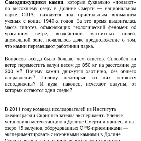
‍Самодвижущиеся камни
, которые буквально «ползают»
по высохшему озеру в Долине Смерти — национальном
парке США, находятся под пристальным вниманием
ученых с конца 1940-х годов. За это время выдвигалась
масса гипотез, объясняющих геологический феномен: об
ураганном ветре, воздействии магнитных полей,
аномальной зоне, появлялось даже предположение о том,
что камни перемещают работники парка.
Вопросов всегда было больше, чем ответов. Способен ли
ветер переместить валун весом до 350 кг на расстояние до
200 м? Почему камни движутся хаотично, без общего
направления? Почему некоторые из них остаются
неподвижны? И куда, наконец, исчезают валуны, от
которых остаются одни следы?
В 2011 году команда исследователей из Института
океанографии Скриппса затеяла эксперимент. Ученые
установили метеостанцию в Долине Смерти и принесли на
озеро 15 валунов, оборудованных GPS-приемниками —
экспериментировать с исконными камнями в Долине
Смерти руководство национального парка запретило.