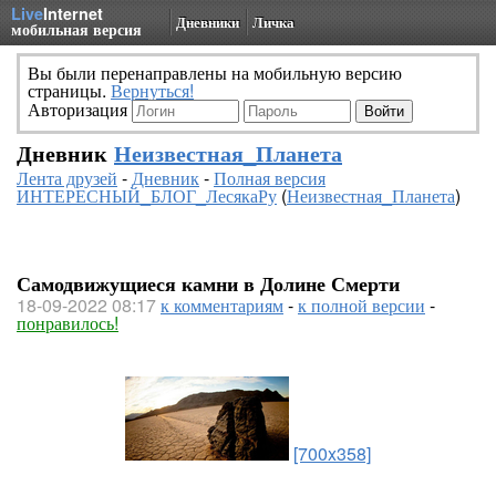
Live
Internet
Дневники
Личка
мобильная версия
Вы были перенаправлены на мобильную версию
страницы.
Вернуться!
Авторизация
Дневник
Неизвестная_Планета
Лента друзей
-
Дневник
-
Полная версия
ИНТЕРЕСНЫЙ_БЛОГ_ЛесякаРу
(
Неизвестная_Планета
)
Самодвижущиеся камни в Долине Смерти
18-09-2022 08:17
к комментариям
-
к полной версии
-
понравилось!
[700x358]