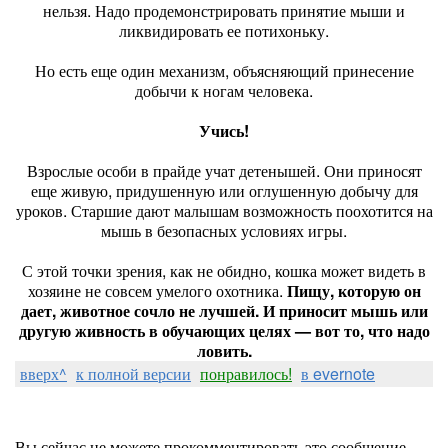
нельзя. Надо продемонстрировать принятие мыши и
ликвидировать ее потихоньку.
Но есть еще один механизм, объясняющий принесение
добычи к ногам человека.
Учись!
Взрослые особи в прайде учат детенышей. Они приносят
еще живую, придушенную или оглушенную добычу для
уроков. Старшие дают малышам возможность поохотится на
мышь в безопасных условиях игры.
С этой точки зрения, как не обидно, кошка может видеть в
хозяине не совсем умелого охотника.
Пищу, которую он
дает, животное сочло не лучшей. И приносит мышь или
другую живность в обучающих целях — вот то, что надо
ловить.
вверх^
к полной версии
понравилось!
в evernote
Вы сейчас не можете прокомментировать это сообщение.