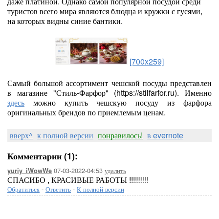
даже платиной. Однако самой популярной посудой среди
туристов всего мира являются блюдца и кружки с гусями,
на которых видны синие бантики.
[700x259]
Самый большой ассортимент чешской посуды представлен
в магазине "Стиль-Фарфор" (https://stilfarfor.ru). Именно
здесь
можно купить чешскую посуду из фарфора
оригинальных брендов по приемлемым ценам.
вверх^
к полной версии
понравилось!
в evernote
Комментарии (1):
07-03-2022-04:53
удалить
yuriy_iWowWe
СПАСИБО , КРАСИВЫЕ РАБОТЫ !!!!!!!!!!
Обратиться
-
Ответить
-
К полной версии