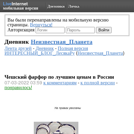
Live
Internet
Дневники
Личка
мобильная версия
Вы были перенаправлены на мобильную версию
страницы.
Вернуться!
Авторизация
Дневник
Неизвестная_Планета
Лента друзей
-
Дневник
-
Полная версия
ИНТЕРЕСНЫЙ_БЛОГ_ЛесякаРу
(
Неизвестная_Планета
)
Чешский фарфор по лучшим ценам в России
07-03-2022 03:59
к комментариям
-
к полной версии
-
понравилось!