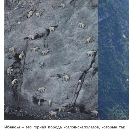
Ибексы
– это горная порода козлов-скалолазов, которые так