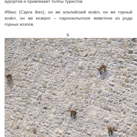
курортов и привлекает толпы туристов.
Ибекс (
Capra ibex
), он же альпийский козёл, он же горный
козёл, он же козерог – парнокопытное животное из рода
горных козлов.
6.