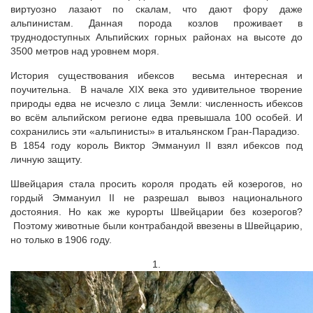
виртуозно лазают по скалам, что дают фору даже
альпинистам. Данная порода козлов проживает в
труднодоступных Альпийских горных районах на высоте до
3500 метров над уровнем моря.
История существования ибексов весьма интересная и
поучительна. В начале XIX века это удивительное творение
природы едва не исчезло с лица Земли: численность ибексов
во всём альпийском регионе едва превышала 100 особей. И
сохранились эти «альпинисты» в итальянском Гран-Парадизо.
В 1854 году король Виктор Эммануил II взял ибексов под
личную защиту.
Швейцария стала просить короля продать ей козерогов, но
гордый Эммануил II не разрешал вывоз национального
достояния. Но как же курорты Швейцарии без козерогов?
Поэтому животные были контрабандой ввезены в Швейцарию,
но только в 1906 году.
1.