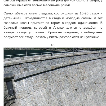
самцов украшают великолепные рога длиной около 1 метра, у
самочек имеются только маленькие рожки.
Самки ибексов живут стадами, состоящими из 10-20 самок и
детенышей. Объединяются в стада и молодые самцы. А вот
взрослые козлы прыгают по горам в гордом одиночестве. В
брачный период, который в Альпах длится с декабря по
январь, самцы устраивают брачные поединки, и победитель
получает все стадо, поэтому битвы разгораются нешуточные.
10.