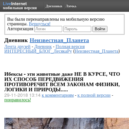
Live
Internet
Дневники
Личка
мобильная версия
Вы были перенаправлены на мобильную версию
страницы.
Вернуться!
Авторизация
Дневник
Неизвестная_Планета
Лента друзей
-
Дневник
-
Полная версия
ИНТЕРЕСНЫЙ_БЛОГ_ЛесякаРу
(
Неизвестная_Планета
)
Ибексы - эти животные даже НЕ В КУРСЕ, ЧТО
ИХ СПОСОБ ПЕРЕДВИЖЕНИЯ
ПРОТИВОРЕЧИТ ВСЕМ ЗАКОНАМ ФИЗИКИ,
ЛОГИКИ И ПРИРОДЫ.....
29-11-2018 13:14
к комментариям
-
к полной версии
-
понравилось!