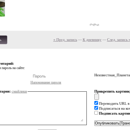
« Пред. запись
—
К дневнику
—
След. запись 
ь
ентарий:
 пароль на сайте:
Неизвестная_Планета
Напоминание пароля
тария:
смайлики
Прикрепить картинк
Переводить URL в
Подписаться на к
Подписать карти