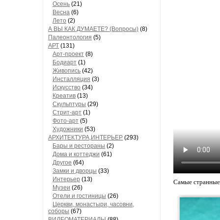
Осень
(21)
Весна
(6)
Лето
(2)
А ВЫ КАК ДУМАЕТЕ? (Вопросы)
(8)
Палеонтология
(5)
АРТ
(131)
Арт-проект
(8)
Бодиарт
(1)
Живопись
(42)
Инсталляция
(3)
Искусство
(34)
Креатив
(13)
Скульптуры
(29)
Стрит-арт
(1)
Фото-арт
(5)
Художники
(53)
АРХИТЕКТУРА,ИНТЕРЬЕР
(293)
Бары и рестораны
(2)
Дома и коттеджи
(61)
Другое
(64)
Замки и дворцы
(33)
Интерьер
(13)
Самые странные
Музеи
(26)
Отели и гостиницы
(26)
Церкви, монастыри, часовни,
соборы
(67)
ВИДЕОМАТЕРИАЛЫ
(88)