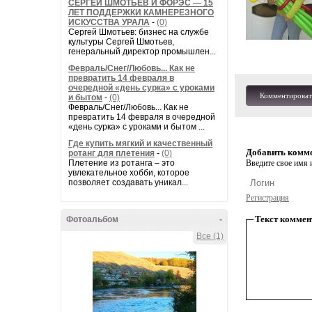
СЕРГЕЙ ШМОТЬЕВ И ФОРЭС — 15
ЛЕТ ПОДДЕРЖКИ КАМНЕРЕЗНОГО
ИСКУССТВА УРАЛА
-
(0)
Сергей Шмотьев: бизнес на службе
культуры Сергей Шмотьев,
генеральный директор промышлен...
Февраль/Снег/Любовь... Как не
превратить 14 февраля в
очередной «день сурка» с уроками
Комментироват
и бытом
-
(0)
Февраль/Снег/Любовь... Как не
превратить 14 февраля в очередной
«день сурка» с уроками и бытом ...
Где купить мягкий и качественный
Добавить комм
ротанг для плетения
-
(0)
Плетение из ротанга – это
Введите свое имя и
увлекательное хобби, которое
позволяет создавать уникал...
Регистрация
Текст коммен
Фотоальбом
-
Все (1)