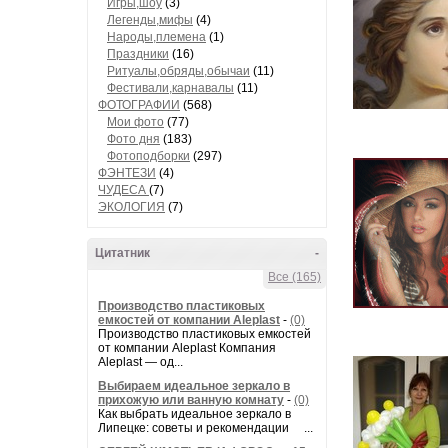
Игры,шоу
(3)
Легенды,мифы
(4)
Народы,племена
(1)
Праздники
(16)
Ритуалы,обряды,обычаи
(11)
Фестивали,карнавалы
(11)
ФОТОГРАФИИ
(568)
Мои фото
(77)
Фото дня
(183)
Фотоподборки
(297)
ФЭНТЕЗИ
(4)
ЧУДЕСА
(7)
ЭКОЛОГИЯ
(7)
Цитатник
-
Все (165)
Производство пластиковых
емкостей от компании Aleplast
-
(0)
Производство пластиковых емкостей
от компании Aleplast Компания
Aleplast — од...
Выбираем идеальное зеркало в
прихожую или ванную комнату
-
(0)
Как выбрать идеальное зеркало в
Липецке: советы и рекомендации ...