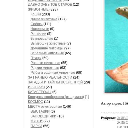
ДАВНО ЗАБЫТОЕ СТАРОЕ
(12)
ЖИВОТНЫЕ
(828)
Кошки
(283)
Дикие животные
(127)
Собаки
(111)
Насекомые
(9)
Рептилии
(5)
Земноводные
(1)
Вымершие животные
(7)
Домашние питомцы
(97)
Забавные животные
(65)
Птицы
(69)
Разные животные
(55)
Редкие животные
(63)
Рыбы и водяные животные
(69)
ЗА ГРАНЬЮ РЕАЛЬНОСТИ
(24)
ЗАГАДКИ И ТАЙНЫ ВСЕЛЕННОЙ
(29)
ИСТОРИЯ
(27)
КАТАСТРОФЫ
(6)
Конкурсы сообщества (от админа)
(1)
КОСМОС
(11)
Автор видео: 
МЕСТА рукотворные
(146)
ВЫСТАВКИ
(6)
ЗАПОВЕДНИКИ
(10)
Рубрики:
ЖИВОТ
МУЗЕИ
(22)
ЖИВОТ
ПАРКИ
(56)
ВИДЕ