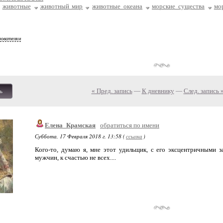
животные
животный мир
животные океана
морские существа
мо
зователям
« Пред. запись
—
К дневнику
—
След. запись 
ь
Елена_Крамская
обратиться по имени
Суббота, 17 Февраля 2018 г. 13:58 (
ссылка
)
Кого-то, думаю я, мне этот удильщик, с его эксцентричными 
мужчин, к счастью не всех....