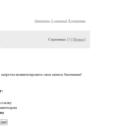
Ответить
С цитатой
В цитатник
»
Страницы:
[1] [
Новые
]
 запретил комментировать свои записи Анонимам!
у:
 ссылку
омментарии
нку