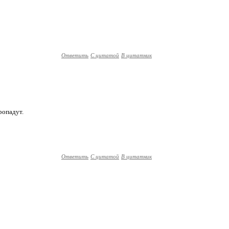
Ответить
С цитатой
В цитатник
ропадут.
Ответить
С цитатой
В цитатник