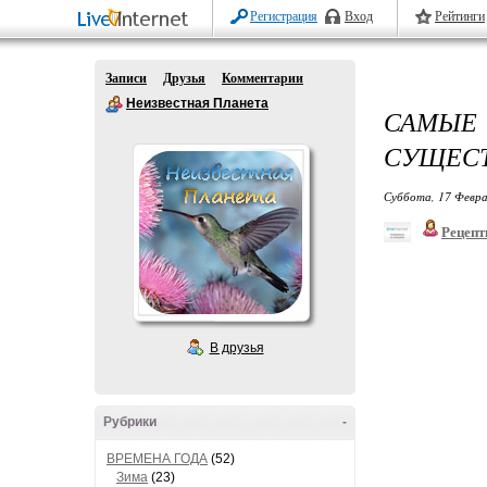
Регистрация
Вход
Рейтинги
Записи
Друзья
Комментарии
Неизвестная Планета
САМЫ
СУЩЕСТ
Суббота, 17 Февра
Рецепт
В друзья
Рубрики
-
ВРЕМЕНА ГОДА
(52)
Зима
(23)