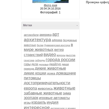
Проверка орфог
Фото дня
20:34 24.10.2016
Фотографий: 1
Метки
-
арт
америка
автомобили
архитектура
африка
бездомные
в
животные
белки
букмекерская контора
мире животных
ветер
видео
странствий
вороны
высотка
города россии
генетика
гибриды
горы
дели
джайпур
дикая
деревья
дикие животные
природа
домашние
дикие кошки
дома
питомцы
достопримечательности
животные
европа
живопись
забавные животные
зима
зоопарк
игровые автоматы
индия
израиль
игры
интересное
интересное о кошках