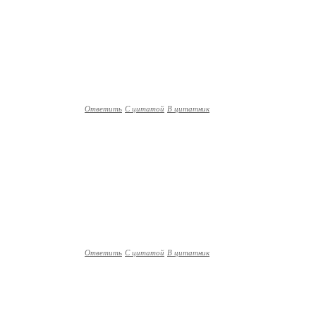
Ответить
С цитатой
В цитатник
Ответить
С цитатой
В цитатник