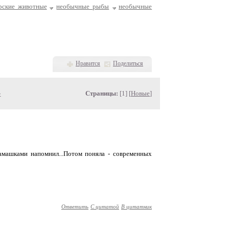
рские животные
необычные рыбы
необычные
Нравится
Поделиться
»
Страницы:
[1] [
Новые
]
замашками напомнил...Потом поняла - современных
Ответить
С цитатой
В цитатник