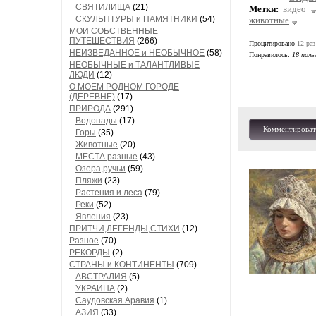
СВЯТИЛИЩА
(21)
Метки:
видео
СКУЛЬПТУРЫ и ПАМЯТНИКИ
(54)
животные
МОИ СОБСТВЕННЫЕ
ПУТЕШЕСТВИЯ
(266)
Процитировано
12 раз
НЕИЗВЕДАННОЕ и НЕОБЫЧНОЕ
(58)
Понравилось:
18 поль
НЕОБЫЧНЫЕ и ТАЛАНТЛИВЫЕ
ЛЮДИ
(12)
О МОЕМ РОДНОМ ГОРОДЕ
(ДЕРЕВНЕ)
(17)
ПРИРОДА
(291)
Водопады
(17)
Комментироват
Горы
(35)
Животные
(20)
МЕСТА разные
(43)
Озера,ручьи
(59)
Пляжи
(23)
Растения и леса
(79)
Реки
(52)
Явления
(23)
ПРИТЧИ,ЛЕГЕНДЫ,СТИХИ
(12)
Разное
(70)
РЕКОРДЫ
(2)
СТРАНЫ и КОНТИНЕНТЫ
(709)
АВСТРАЛИЯ
(5)
УКРАИНА
(2)
Саудовская Аравия
(1)
АЗИЯ
(33)