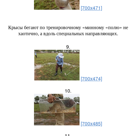
[700x471]
Крысы бегают по тренировочному «минному «полю» не
хаотично, а вдоль специальных направляющих.
9.
[700x474]
10.
[700x485]
11.