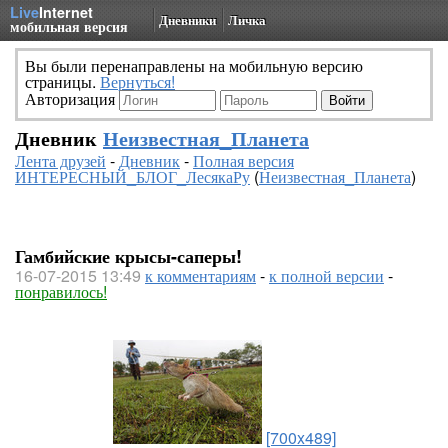
Live
Internet
Дневники
Личка
мобильная версия
Вы были перенаправлены на мобильную версию
страницы.
Вернуться!
Авторизация
Дневник
Неизвестная_Планета
Лента друзей
-
Дневник
-
Полная версия
ИНТЕРЕСНЫЙ_БЛОГ_ЛесякаРу
(
Неизвестная_Планета
)
Гамбийские крысы-саперы!
16-07-2015 13:49
к комментариям
-
к полной версии
-
понравилось!
[700x489]