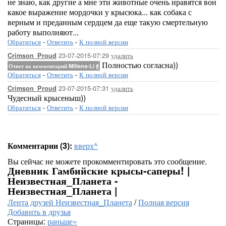
не знаю, как другие а мне эти животные очень нравятся вон
какое выражение мордочки у крысюка... как собака с
верным и преданным сердцем да еще такую смертельную
работу выполняют...
Обратиться
-
Ответить
-
К полной версии
23-07-2015-07:29
удалить
Crimson_Proud
Полностью согласна))
Ответ на комментарий Millena-Li
#
Обратиться
-
Ответить
-
К полной версии
23-07-2015-07:31
удалить
Crimson_Proud
Чудесный крысеныш))
Обратиться
-
Ответить
-
К полной версии
Комментарии (3):
вверх^
Вы сейчас не можете прокомментировать это сообщение.
Дневник Гамбийские крысы-саперы! |
Неизвестная_Планета -
Неизвестная_Планета |
Лента друзей Неизвестная_Планета
/
Полная версия
Добавить в друзья
Страницы:
раньше»