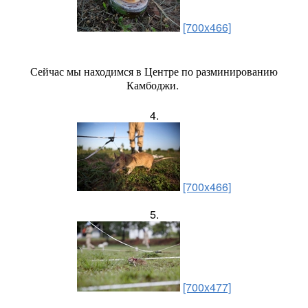
[700x466]
Сейчас мы находимся в Центре по разминированию
Камбоджи.
4.
[700x466]
5.
[700x477]