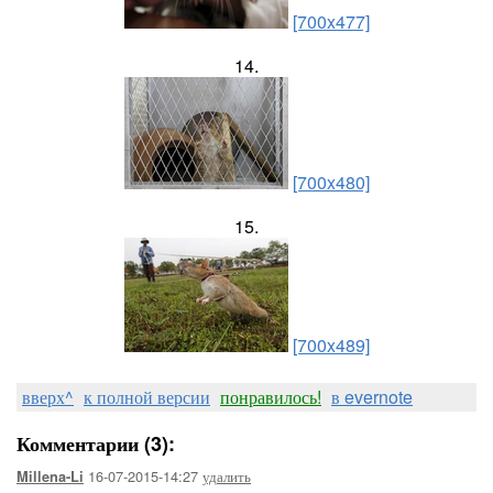
[700x477]
14.
[700x480]
15.
[700x489]
вверх^
к полной версии
понравилось!
в evernote
Комментарии (3):
16-07-2015-14:27
удалить
Millena-Li