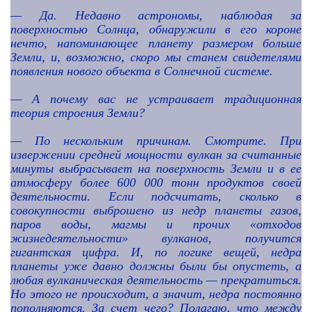
—
Да. Недавно астрономы, наблюдая за
поверхностью Солнца, обнаружили в его короне
нечто, напоминающее планету размером больше
Земли, и, возможно, скоро мы станем свидетелями
появления нового объекта в Солнечной системе.
—
А почему вас не устраивает традиционная
теория строения Земли?
— По нескольким причинам. Смотрите. При
извержении средней мощности вулкан за считанные
минуты выбрасывает на поверхность Земли и в ее
атмосферу более 600 000 тонн продуктов своей
деятельности. Если подсчитать, сколько в
совокупности выброшено из недр планеты газов,
паров воды, магмы и прочих «отходов
жизнедеятельности» вулканов, получится
гигантская цифра. И, по логике вещей, недра
планеты уже давно должны были бы опустеть, а
любая вулканическая деятельность — прекратиться.
Но этого не происходит, а значит, недра постоянно
пополняются. За счет чего? Полагаю, что между