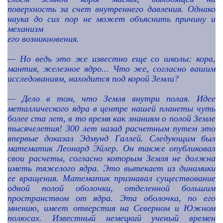
поверхность за счет внутреннего давления. Однако
наука до сих пор не может объяснить причину и
механизм
его возникновения.
— Но ведь это же известно еще со школы: кора,
мантия, железное ядро... Что же, согласно вашим
исследованиям, находится под корой Земли?
—
Дело в том, что Земля внутри полая. Идее
металлического ядра в центре нашей планеты чуть
более ста лет, в то время как знаниям о полой Земле
тысячелетия! 300 лет назад расчетным путем это
впервые доказал Эдмунд Галлей. Следующим был
математик Леонард Эйлер. Он также опубликовал
свои расчеты, согласно которым Земля не должна
иметь тяжелого ядра. Это вытекает из динамики
ее вращения. Математик признавал существование
одной полой оболочки, отделенной большим
пространством от ядра. Эта оболочка, по его
мнению, имеет отверстия на Северном и Южном
полюсах. Известный немецкий ученый времен