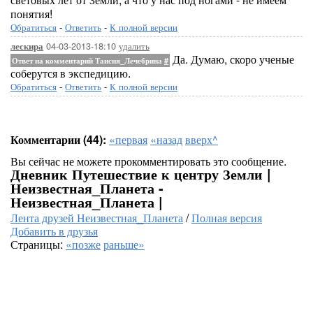
понятия!
Обратиться
-
Ответить
-
К полной версии
04-03-2013-18:10
удалить
лескира
Да. Думаю, скоро ученые
Ответ на комментарий Таисия_Лечебрина
#
соберутся в экспедицию.
Обратиться
-
Ответить
-
К полной версии
Комментарии (44):
«первая
«назад
вверх^
Вы сейчас не можете прокомментировать это сообщение.
Дневник Путешествие к центру Земли |
Неизвестная_Планета -
Неизвестная_Планета |
Лента друзей Неизвестная_Планета
/
Полная версия
Добавить в друзья
Страницы:
«позже
раньше»