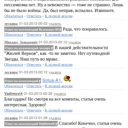
пессимизма нет. Ну а невежество — тоже не страшно. Лишь
бы не было войны. Да, был неправ, вспылил. Извините.
Обратиться
-
Ответить
-
К полной версии
01-03-2013-00:03
удалить
лескира
Рада, что понравилось.
Ответ на комментарий Валентина-43
#
Обратиться
-
Ответить
-
К полной версии
01-03-2013-00:10
удалить
Михаил_Зенькович
В нашей действительности
Ответ на комментарий лескира
#
"Жюлей Вернов", как -то не заметно. Нет путеводной
Звезды. Наш путь во мраке.
Обратиться
-
Ответить
-
К полной версии
01-03-2013-00:12
удалить
лескира
Sirius-A1
,
Ответ на комментарий
#
Обратиться
-
Ответить
-
К полной версии
01-03-2013-00:26
удалить
Vadimovi4
Благодарю! Не смотря на все коменты, статья очень
интересная. Здорово!
Обратиться
-
Ответить
-
К полной версии
01-03-2013-01:28
удалить
лескира
Спасибо! Конечно, статья очень
Ответ на комментарий Vadimovi4
#