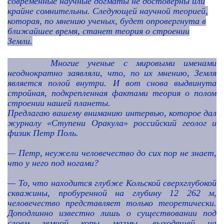
современные научные догматы не достоверны или
крайне сомнительны. Следующей научной теорией,
которая, по мнению ученых, будет опровергнута в
ближайшее время, станет теория о строении
Земли.
Многие ученые с мировыми именами
неоднократно заявляли, что, по их мнению, Земля
является полой внутри. И вот снова выдвинута
стройная, подкрепленная фактами теория о полом
строении нашей планеты.
Предлагаю вашему вниманию интервью, которое дал
журналу «Ступени Оракула»
российский геолог и
физик Петр Поль.
—
Петр, неужели человечество до сих пор не знает,
что у него под ногами?
— То, что находится глубже Кольской сверхглубокой
скважины, пробуренной на глубину 12 262 м,
человечество представляет только теоретически.
Доподлинно известно лишь о существовании под
слоем земной коры магмы, выходящей на