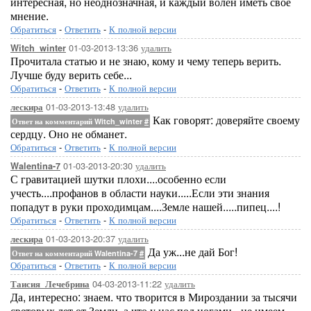
интересная, но неоднозначная, и каждый волен иметь свое
мнение.
Обратиться
-
Ответить
-
К полной версии
01-03-2013-13:36
удалить
Witch_winter
Прочитала статью и не знаю, кому и чему теперь верить.
Лучше буду верить себе...
Обратиться
-
Ответить
-
К полной версии
01-03-2013-13:48
удалить
лескира
Как говорят: доверяйте своему
Ответ на комментарий Witch_winter
#
сердцу. Оно не обманет.
Обратиться
-
Ответить
-
К полной версии
01-03-2013-20:30
удалить
Walentina-7
С гравитацией шутки плохи....особенно если
учесть....профанов в области науки.....Если эти знания
попадут в руки проходимцам....Земле нашей.....пипец....!
Обратиться
-
Ответить
-
К полной версии
01-03-2013-20:37
удалить
лескира
Да уж...не дай Бог!
Ответ на комментарий Walentina-7
#
Обратиться
-
Ответить
-
К полной версии
04-03-2013-11:22
удалить
Таисия_Лечебрина
Да, интересно: знаем. что творится в Мироздании за тысячи
световых лет от Земли, а что у нас под ногами - не имеем