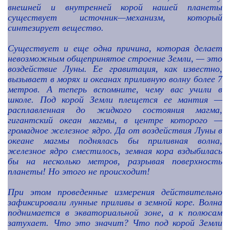
внешней и внутренней корой нашей планеты
существует источник—механизм, который
синтезирует вещество.
Существует и еще одна причина, которая делает
невозможным общепринятое строение Земли, — это
воздействие Луны. Ее гравитация, как известно,
вызывает в морях и океанах приливную волну более 7
метров. А теперь вспомните, чему вас учили в
школе. Под корой Земли плещется ее мантия —
расплавленная до жидкого состояния магма,
гигантский океан магмы, в центре которого —
громадное железное ядро. Да от воздействия Луны в
океане магмы поднялась бы приливная волна,
железное ядро сместилось, земная кора вздыбилась
бы на несколько метров, разрывая поверхность
планеты! Но этого не происходит!
При этом проведенные измерения действительно
зафиксировали лунные приливы в земной коре. Волна
поднимается в экваториальной зоне, а к полюсам
затухает. Что это значит? Что под корой Земли