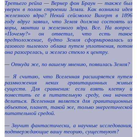
Третьего рейха — Вернер фон Браун — также был
уверен в полом строении Земли. Как возникла идея
железного ядра? Некий сейсмолог Вихерт в 1896
году вдруг заявил, что Земля должна состоять из
коры, мантии и железного ядра. Все. На вопрос:
«Почему?» он ответил, что есть такое
предположение, будто Земля сформировалась из
газового пылевого облака путем уплотнения, потом
она разогрелась, и железо стекло к центру.
—
Откуда же, по вашему мнению, появилась Земля?
—
Я считаю, что Вселенная расширяется путем
размножения неких гравитационных живых
существ. Для сравнения: если взять клетку и
поместить ее в питательную среду, она начнет
делиться. Вселенная является для гравитационных
объектов, планет, такой же, только энергетической
питательной средой.
—
Звучит фантастически, а научные исследования,
подтверждающие вашу теорию, существуют?