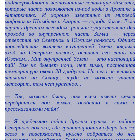
подтверждают и неопознанные летающие объекты,
которые часто
появляются из-под воды в Арктике и
Антарктике. И хорошо известные из мировой
мифологии Шамбала и Агарта — города богов. Если
верить древним легендам, раньше существовали два
прохода во внутреннюю часть Земли —
через
отверстия на Северном и Южном полюсах. Однако
впоследствии жители внутренней Земли закрыли
вход на Северном полюсе, оставив его лишь на
Южном... Мир внутренней Земли — это настоящий
рай! Там не бывает ночи, нет зимы, постоянная
температура около 28 градусов. На него не влияют
вспышки на Солнце, туда не может упасть
метеорит, там нет ураганов...
—
Так, может быть, нам всем имеет смысл
перебраться под землю, особенно в связи с
предсказаниями майя?
—
Я предлагаю пойти другим путем: в районе
Северного полюса, где гравитационная сфера ближе
всего к поверхности, нужно добраться до нее