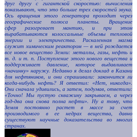
друг другу с гигантской скоростью: вычисления
показывают, что это больше трех скоростей звука.
Ось вращения этого генератора проходит через
географические полюса планеты. Вращение
сфер
разогревает мантию, и при этом
вырабатываются колоссальные объемы тепловой
энергии и электричества. Раскаленная магма
служит химическим реактором — в ней рождается
все новое вещество Земли: металлы, газы, нефть и
т. д. и т. п. Поступление этого нового вещества и
поддерживает давление, которое выдавливает
«начинку» наружу. Недавно я делал доклад в Казани
для нефтяников, и они спрашивали: закончится ли
когда-нибудь нефть? Я ответил: «Нет, никогда».
Они сначала удивились, а затем, подумав, ответили:
«Точно! Мы пустую скважину закрываем, а через
год-два она снова полна нефти». Ну а тому, что
Земля постоянно растет в массе за счет
производимого в ее недрах вещества, давно
существуют научные доказательства во многих
странах.