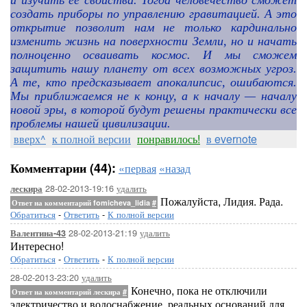
и
изучить ее свойства. Тогда человечество сможет
создать приборы по управлению гравитацией. А это
открытие позволит нам не только кардинально
изменить жизнь на поверхности Земли, но и начать
полноценно осваивать космос. И мы сможем
защитить нашу планету от всех возможных угроз.
А те, кто предсказывает апокалипсис, ошибаются.
Мы приближаемся не к концу, а к началу — началу
новой эры, в которой будут решены практически все
проблемы нашей цивилизации.
вверх^
к полной версии
понравилось!
в evernote
Комментарии (44):
«первая
«назад
28-02-2013-19:16
удалить
лескира
Пожалуйста, Лидия. Рада.
Ответ на комментарий fomicheva_lidia
#
Обратиться
-
Ответить
-
К полной версии
28-02-2013-21:19
удалить
Валентина-43
Интересно!
Обратиться
-
Ответить
-
К полной версии
28-02-2013-23:20
удалить
Конечно, пока не отключили
Ответ на комментарий лескира
#
электричество и водоснабжение, реальных оснований для