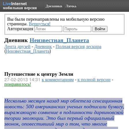
Live
Internet
Дневники
Личка
мобильная версия
Вы были перенаправлены на мобильную версию
страницы.
Вернуться!
Авторизация
Дневник
Неизвестная_Планета
Лента друзей
-
Дневник
-
Полная версия
лескира
(
Неизвестная_Планета
)
Путешествие к центру Земли
27-02-2013 14:31
к комментариям
-
к полной версии
-
понравилось!
Несколько месяцев назад мир облетела сенсационная
новость: 500 американских ученых подписали бумагу,
выражающую сомнение в подлинности дарвиновской
теории эволюции. Это был первый официальный
звонок, оповестивший мир о том, что многие