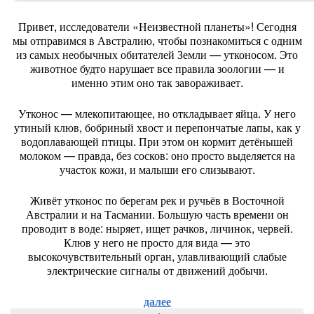
Привет,
исследователи
«Неизвестной
планеты»!
Сегодня
мы
отправимся
в
Австралию,
чтобы
познакомиться
с
одним
из
самых
необычных
обитателей
Земли
— утконосом.
Это
животное
будто
нарушает
все
правила
зоологии
— и
именно
этим
оно
так
завораживает.
Утконос
— млекопитающее,
но
откладывает
яйца.
У
него
утиный
клюв,
бобриный
хвост
и
перепончатые
лапы,
как
у
водоплавающей
птицы.
При
этом
он
кормит
детёнышей
молоком
— правда,
без
сосков:
оно
просто
выделяется
на
участок
кожи,
и
малыши
его
слизывают.
Живёт
утконос
по
берегам
рек
и
ручьёв
в
Восточной
Австралии
и
на
Тасмании.
Большую
часть
времени
он
проводит
в
воде:
ныряет,
ищет
рачков,
личинок,
червей.
Клюв
у
него
не
просто
для
вида
— это
высокочувствительный
орган,
улавливающий
слабые
электрические
сигналы
от
движений
добычи.
далее