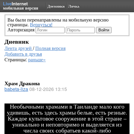
Live
Internet
Дневники
Личка
мобильная версия
Вы были перенаправлены на мобильную версию
страницы.
Вернуться!
Авторизация
Дневник
Лента друзей
/
Полная версия
Добавить в друзья
Страницы:
раньше»
Храм Дракона
babeta-liza
08-12-2026 13:15
Необычными храмами в Таиланде мало кого
удивишь, есть здесь храмы белые, есть резные.
Каждое культовое сооружение в этой стране –
уникально и неповторимо и выделяется из
числа своих собратьев какой-либо