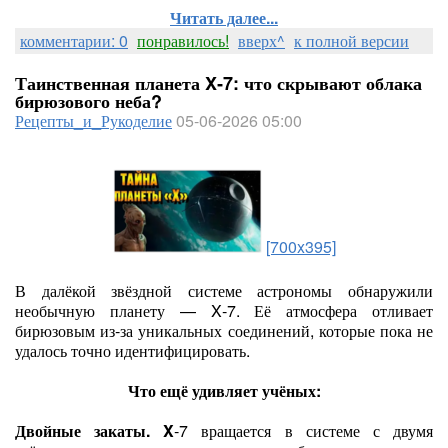
Читать далее...
комментарии: 0
понравилось!
вверх^
к полной версии
Таинственная планета X‑7: что скрывают облака
бирюзового неба?
Рецепты_и_Рукоделие
05-06-2026 05:00
[700x395]
В далёкой звёздной системе астрономы обнаружили
необычную планету — X‑7. Её атмосфера отливает
бирюзовым из‑за уникальных соединений, которые пока не
удалось точно идентифицировать.
Что ещё удивляет учёных:
Двойные закаты. X
‑7 вращается в системе с двумя