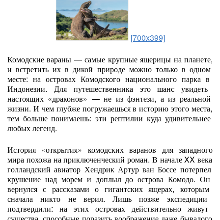
[700x399]
Комодские
вараны
— самые
крупные
ящерицы
на
планете,
и
встретить
их
в
дикой
природе
можно
только
в
одном
месте:
на
островах
Комодского
национального
парка
в
Индонезии.
Для
путешественника
это
шанс
увидеть
настоящих
«драконов»
— не
из
фэнтези,
а
из
реальной
жизни.
И
чем
глубже
погружаешься
в
историю
этого
места,
тем
больше
понимаешь:
эти
рептилии
куда
удивительнее
любых
легенд.
История
«открытия»
комодских
варанов
для
западного
мира
похожа
на
приключенческий
роман.
В
начале
XX
века
голландский
авиатор
Хендрик
Артур
ван
Боссе
потерпел
крушение
над
морем
и
доплыл
до
острова
Комодо.
Он
вернулся
с
рассказами
о
гигантских
ящерах,
которым
сначала
никто
не
верил.
Лишь
позже
экспедиции
подтвердили:
на
этих
островах
действительно
живут
существа,
способные
поразить
воображение
даже
бывалого