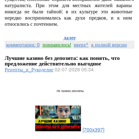
натуралиста.
При
этом
для
местных
жителей
вараны
никогда
не
были
тайной:
в
их
культуре
эти
животные
нередко
воспринимались
как
духи
предков,
и
к
ним
относились
с
почтением.
далее
комментарии: 0
понравилось!
вверх^
к полной версии
Лучшие казино без депозита: как понять, что
предложение действительно выгодное
Рецепты_и_Рукоделие
02-07-2026 05:34
[700x397]