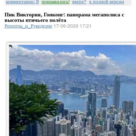
комментарии: 0
понравилось!
вверх^
к полной версии
Пик Виктория, Гонконг: панорама мегаполиса с
высоты птичьего полёта
Рецепты_и_Рукоделие
17-06-2026 17:21