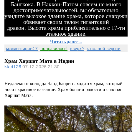
Бангкока. В Накхон-Патом совсем не много
достопримечательностей, вы обязательно
увидите высокое здание храма, которое снаружи
обвивает своим телом гигантский
дракон. Высота храма приблизительно с 17-ти
этажное здание.
Читать далее...
комментарии: 7
понравилось!
вверх^
к полной версии
Храм Харшат Мата в Индии
klari126
07-12-2026 21:30
Недалеко от колодца Чанд Баори находится храм, который
носит красивое название: Храм богини радости и счастья
Харшат Мата.