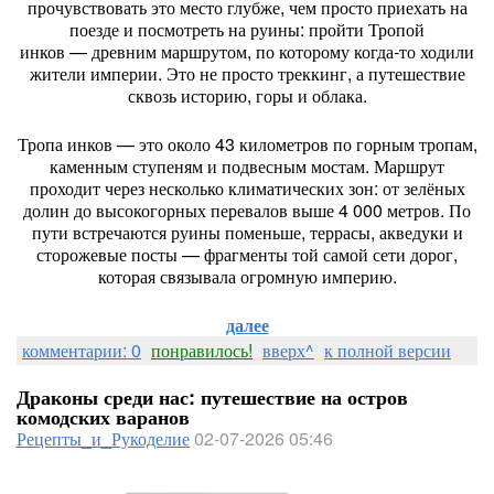
прочувствовать
это
место
глубже,
чем
просто
приехать
на
поезде
и
посмотреть
на
руины:
пройти
Тропой
инков
— древним
маршрутом,
по
которому
когда‑то
ходили
жители
империи.
Это
не
просто
треккинг,
а
путешествие
сквозь
историю,
горы
и
облака.
Тропа
инков
— это
около
43
километров
по
горным
тропам,
каменным
ступеням
и
подвесным
мостам.
Маршрут
проходит
через
несколько
климатических
зон:
от
зелёных
долин
до
высокогорных
перевалов
выше
4
000
метров.
По
пути
встречаются
руины
поменьше,
террасы,
акведуки
и
сторожевые
посты
— фрагменты
той
самой
сети
дорог,
которая
связывала
огромную
империю.
далее
комментарии: 0
понравилось!
вверх^
к полной версии
Драконы среди нас: путешествие на остров
комодских варанов
Рецепты_и_Рукоделие
02-07-2026 05:46