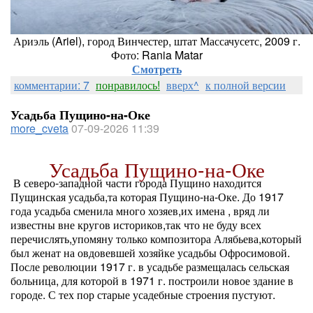
Ариэль (Ariel), город Винчестер, штат Массачусетс, 2009 г.
Фото: Rania Matar
Смотреть
комментарии: 7
понравилось!
вверх^
к полной версии
Усадьба Пущино-на-Оке
more_cveta
07-09-2026 11:39
Усадьба Пущино-на-Оке
В северо-западной части города Пущино находится
Пущинская усадьба,та которая Пущино-на-Оке. До 1917
года усадьба сменила много хозяев,их имена , вряд ли
известны вне кругов историков,так что не буду всех
перечислять,упомяну только композитора Алябьева,который
был женат на овдовевшей хозяйке усадьбы Офросимовой.
После революции 1917 г. в усадьбе размещалась сельская
больница, для которой в 1971 г. построили новое здание в
городе. С тех пор старые усадебные строения пустуют.