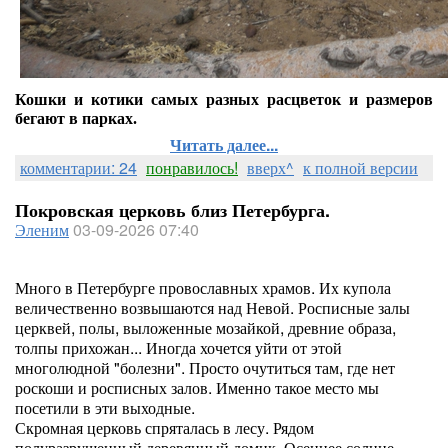
Кошки и котики самых разных расцветок и размеров
бегают в парках.
Читать далее...
комментарии: 24
понравилось!
вверх^
к полной версии
Покровская церковь близ Петербурга.
Эленим
03-09-2026 07:40
Много в Петербурге провославных храмов. Их купола
величественно возвышаются над Невой. Росписные залы
церквей, полы, выложенные мозайкой, древние образа,
толпы прихожан... Иногда хочется уйти от этой
многолюдной "болезни". Просто очутиться там, где нет
роскоши и росписных залов. Именно такое место мы
посетили в эти выходные.
Скромная церковь спряталась в лесу. Рядом
полуразрушенный деревянный домик. Осеннее солнце.