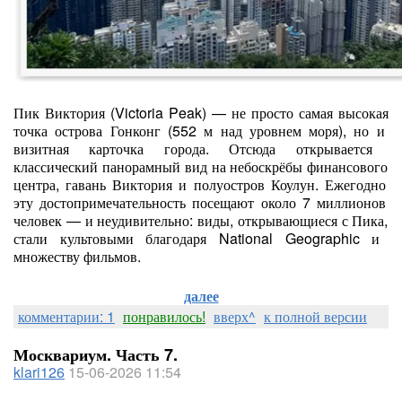
Пик
Виктория
(Victoria
Peak)
— не
просто
самая
высокая
точка
острова
Гонконг
(552
м
над
уровнем
моря),
но
и
визитная
карточка
города.
Отсюда
открывается
классический
панорамный
вид
на
небоскрёбы
финансового
центра,
гавань
Виктория
и
полуостров
Коулун.
Ежегодно
эту
достопримечательность
посещают
около
7
миллионов
человек
— и
неудивительно:
виды,
открывающиеся
с
Пика,
стали
культовыми
благодаря
National
Geographic
и
множеству
фильмов.
далее
комментарии: 1
понравилось!
вверх^
к полной версии
Москвариум. Часть 7.
klari126
15-06-2026 11:54