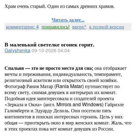
Храм очень старый. Один из самых древних храмов.
Читать далее...
комментарии: 4
понравилось!
вверх^
к полной версии
В маленькой светелке огонек горит.
Galyshenka
09-10-2026 04:04
Спальня — это не просто место для сна;
она отображает
мечты и переживания, индивидуальность, темперамент,
религиозный аскетизм или открытость своей хозяйки.
Фотограф Рания Матар (Rania Matar) путешествует по
всему свету, снимая девушек в интерьерах их комнат.
Подобная идея заинтересовала и создателей проекта
«Зеркала и Окна» (англ. Mirrors and Windows) Габриэле
Галимберти и Эдуарду Делиль. Они посетили пять
континентов в поисках интересных героинь. Цель у них
общая — приоткрыть окно в мир женских комнат. Жаль, что
в этих проектах пока нет комнат девушек из России.