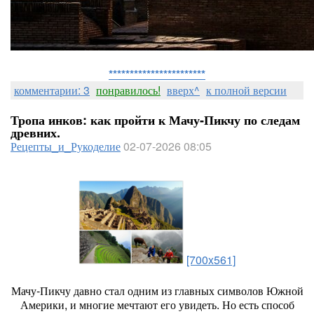
***********************
комментарии: 3
понравилось!
вверх^
к полной версии
Тропа инков: как пройти к Мачу‑Пикчу по следам
древних.
Рецепты_и_Рукоделие
02-07-2026 08:05
[700x561]
Мачу‑Пикчу
давно
стал
одним
из
главных
символов
Южной
Америки,
и
многие
мечтают
его
увидеть.
Но
есть
способ