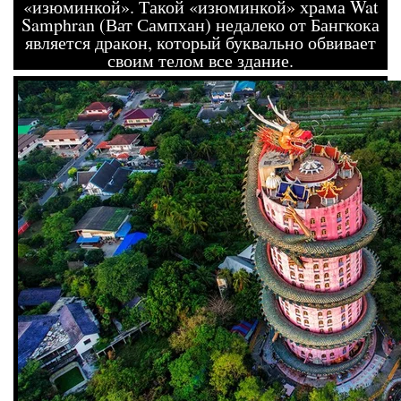
«изюминкой». Такой «изюминкой» храма Wat
Samphran (Ват Сампхан) недалеко от Бангкока
является дракон, который буквально обвивает
своим телом все здание.