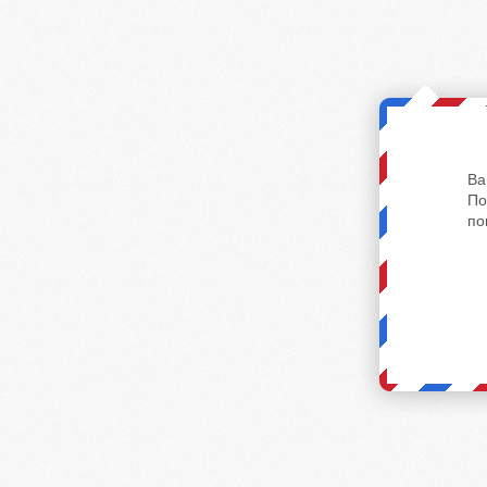
Ва
По
по