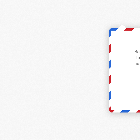
Ва
По
по