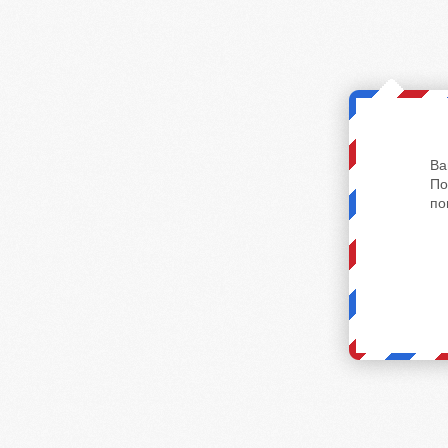
Ва
По
по